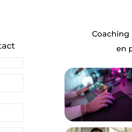
Coaching
tact
en 