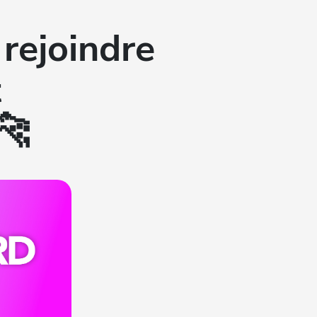
rejoindre
t
🐆