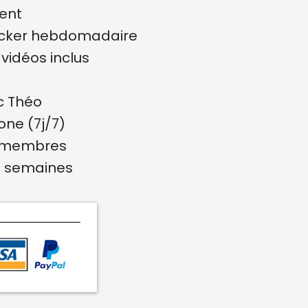
ent
acker hebdomadaire
vidéos inclus
c Théo
ne (7j/7)
s membres
s semaines