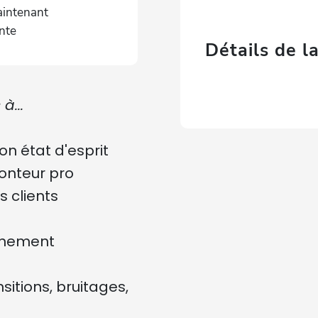
intenant
nte
Détails de 
à...
n état d'esprit
onteur pro
 clients
agnement
itions, bruitages,